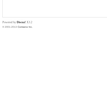
文
Powered by
Discuz!
X3.2
© 2001-2013
Comsenz Inc.
搜
索