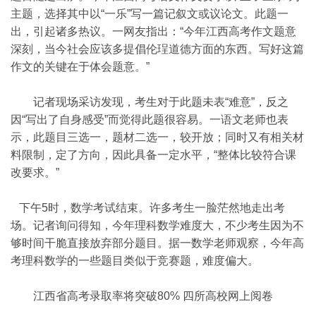
主题，选择其中以“一乐”写一篇记叙文或议论文。此题一
出，引起诸多热议。一网友指出：“今年江西高考作文题意
深刻，当今社会应该多提倡伦珵道德方面的东西。写好这篇
作文的关键在于体会题意。”
记者现场采访发现，考生对于此题未表“难意”，反之
因“写出了自身感受”而觉得此题很容易。一语文老师也表
示，此题目三选一，题材二选一，较开放；同时又有相关材
料限制，定了方向，因此具备一定水平，“整体比较符合课
改要求。”
下午5时，数学考试结束。许多考生一脸茫然地走出考
场。记者询问得知，今年理科数学难度大，不少考生因为不
够时间干脆直接放弃部分题目。据一数学老师观察，今年高
考理科数学的一些题目类似于竞赛题，难度偏大。
江西省高考录取率将突破80% 四所高校网上阅卷