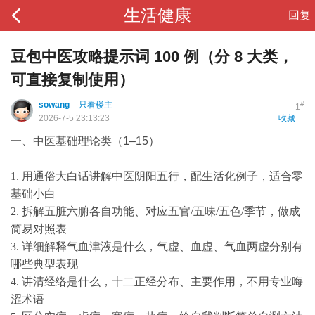
生活健康
回复
豆包中医攻略提示词 100 例（分 8 大类，
可直接复制使用）
sowang
只看楼主
#
1
2026-7-5 23:13:23
收藏
一、中医基础理论类（1–15）
1. 用通俗大白话讲解中医阴阳五行，配生活化例子，适合零
基础小白
2. 拆解五脏六腑各自功能、对应五官/五味/五色/季节，做成
简易对照表
3. 详细解释气血津液是什么，气虚、血虚、气血两虚分别有
哪些典型表现
4. 讲清经络是什么，十二正经分布、主要作用，不用专业晦
涩术语