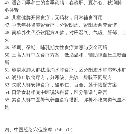
45. 适合四季养生的当季药膳：春疏肝、夏养心、秋润肺、
冬补肾
46. 儿童健脾开胃食疗，无药材，日常辅食可用
47. 中老年补肾养肾食疗，分肾阴虚、肾阳虚两套食谱
48. 简单养生代茶饮配方20款，对应湿气、气虚、肝郁、上
火
49. 经期、孕期、哺乳期女性食疗禁忌与安全药膳
50. 三高人群中医食疗方案，低脂温和，辅助控血压血糖血
脂
51. 容易水肿人群祛湿消水肿食疗，区分阳虚水肿湿热水肿
52. 润肺止咳食疗方，分寒咳、热咳、燥咳不同配方
53. 失眠人群安神食疗，酸枣仁、百合、莲子搭配方案
54. 日常食材相克中医说法科普，区分靠谱与谣言
55. 素食人群中医补气养血食疗搭配，弥补不吃肉类气血不
足
四、中医经络穴位按摩（56–70）