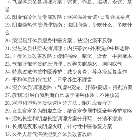
17. 气虚体质全套调理方案：饮食、作息、运动、茶饮、禁
忌
18. 阳虚怕冷体质专属攻略：驱寒温补食谱+日常避坑要点
19. 阴虚燥热体质调理指南：滋阴润燥，少吃什么、多吃什
么
20. 痰湿易胖体质瘦身中医方案，祛湿化痰不反弹
21. 湿热体质祛痘去油调理：内服茶饮+外用洗护中医思路
22. 血瘀体质改善攻略：缓解痛经、暗沉、淤青、手脚麻木
23. 气郁肝郁体质解压调理，改善失眠易怒、胸闷叹气
24. 特禀过敏体质中医养护，减少鼻炎、荨麻疹反复发作
25. 平和体质如何维持，日常养生不踩雷
26. 混合体质调理思路（气虚+痰湿、肝郁+阴虚）搭配方案
27. 教我3分钟自我判断自己属于哪种体质，不用仪器
28. 寒湿和湿热体质快速区分方法，附对应食疗方
29. 女生宫寒多为阳虚血瘀，给宫寒专属中医全年养护攻略
30. 湿热长痘和阴虚长痘调理方案分开写，分清不混淆
31. 长期熬夜形成阴虚火旺，针对性中医修复方案
32. 久坐人群气滞痰湿复合体质改善攻略