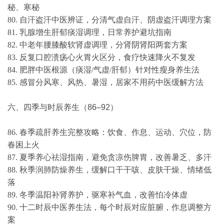
秘、寒秘
80. 自汗盗汗中医辨证，分清气虚自汗、阴虚盗汗调理方案
81. 乳腺增生肝郁痰湿调理，日常养护避坑指南
82. 中老年腰膝酸软肾虚调理，分肾阴肾阳两套方案
83. 反复口腔溃疡心火胃火区分，食疗快速降火不复发
84. 肥胖中医根源（痰湿/气虚/肝郁）针对性瘦身养生法
85. 感冒分风寒、风热、暑湿，居家不用药中医缓解方法
六、四季与时辰养生（86–92）
86. 春季疏肝养生完整攻略：饮食、作息、运动、穴位，防
春困上火
87. 夏季养心祛湿指南，避免贪凉伤脾胃，改善暑乏、多汗
88. 秋季润肺防燥养生，缓解口干干咳、皮肤干燥、情绪低
落
89. 冬季温阳补肾养护，驱寒补气血，改善怕冷体虚
90. 十二时辰中医养生法，每个时辰对应脏腑，作息调整方
案