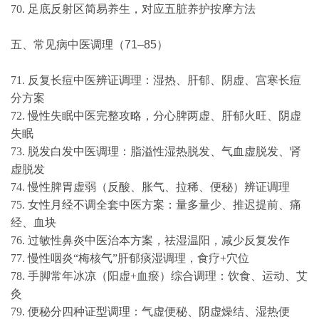
70. 足底反射区简易养生，对应五脏养护按摩方法
五、常见病中医调理（71–85）
71. 反复长痘中医辨证调理：湿热、肝郁、阴虚、宫寒长痘
分方案
72. 慢性失眠中医完整攻略，分心脾两虚、肝郁火旺、阴虚
失眠
73. 脱发白发中医调理：脂溢性湿热脱发、气血虚脱发、肾
虚脱发
74. 慢性脾胃虚弱（反酸、胀气、拉稀、便秘）辨证调理
75. 女性月经不调全套中医方案：量多量少、推迟提前、痛
经、血块
76. 过敏性鼻炎中医治本方案，祛湿温阳，减少反复发作
77. 慢性咽炎“梅核气”肝郁痰湿调理，食疗+穴位
78. 手脚常年冰凉（阳虚+血瘀）综合调理：饮食、运动、艾
灸
79. 便秘分四种证型调理：气虚便秘、阴虚燥结、湿热便