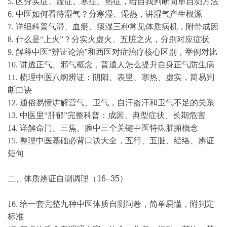
5. 区分实症、虚症、寒症、热症，给自我判断简单自测方法
6. 中医如何看待湿气？分寒湿、湿热，讲湿气产生根源
7. 详细科普气滞、血瘀、痰湿三种常见体质病机，附带成因
8. 什么是“上火”？分实火虚火、五脏之火，分别对应症状
9. 解释中医“辨证论治”和西医对症治疗核心区别，举例对比
10. 讲透正气、邪气概念，普通人怎么提升自身正气防生病
11. 梳理中医八纲辨证：阴阳、表里、寒热、虚实，简易判
断口诀
12. 通俗易懂讲解营气、卫气，自汗盗汗和卫气不足的关系
13. 中医里“肝郁”完整科普：成因、典型症状、长期危害
14. 详解命门、三焦、膻中三个关键中医特殊脏腑概念
15. 整理中医基础必背口诀大全，五行、五脏、经络、辨证
短句
二、体质辨证自测调理（16–35）
16. 给一套完整九种中医体质自测问卷，简单易懂，附判定
标准