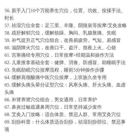
56. 新手入门10个万能养生穴位，位置、功效、按揉手法、
时长
57. 祛湿穴位全套：足三里、丰隆、阴陵泉等按摩/艾灸攻略
58. 疏肝解郁穴位，缓解烦躁、胸闷、乳腺胀痛、失眠
59. 补气提升正气穴位组合，改善易疲劳、气短、易感冒
60. 滋阴降火穴位，改善口干、盗汗、熬夜上火、心烦
61. 宫寒痛经专用穴位，日常按摩+经期温和操作方法
62. 儿童推拿基础全套：健脾、消食、防感冒、助睡眠手法
63. 失眠助眠穴位按摩流程，睡前5分钟操作步骤
64. 缓解肩颈酸痛中医穴位按摩，上班族久坐专用
65. 缓解头痛头晕分证型穴位：风寒头痛、肝火头痛、血虚
头痛
66. 补肾养肾穴位组合，男女通用，日常养护
67. 鼻炎过敏疏通鼻周穴位，日常坚持减少发作
68. 艾灸入门攻略：适合体质、禁忌人群、常用艾灸穴位
69. 刮痧科普：什么体质适合刮痧，祛湿刮痧部位、禁忌事
项