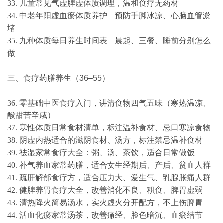
33. 儿童常见气虚脾虚体质调理，温和食疗无药材
34. 中老年阳虚血瘀体质养护，预防手脚冰凉、心脑血管淤
堵
35. 九种体质每日养生时间表，晨起、三餐、睡前分别怎么
做
三、食疗药膳养生（36–55）
36. 零基础中医食疗入门，讲清食物四气五味（寒热温凉、
酸甜苦辛咸）
37. 寒性体质日常食材清单，标注温补食材、忌口寒凉食物
38. 阴虚内热适合的滋阴食材、汤方，标注禁忌温补食材
39. 祛湿家常食疗大全：粥、汤、茶饮，适合日常做饭
40. 补气养血家常药膳，适合女生经期后、产后、贫血人群
41. 疏肝解郁食疗方，适合压力大、爱生气、乳腺胀痛人群
42. 健脾养胃食疗大全，改善消化不良、积食、脾胃虚弱
43. 清热降火简易汤水，实火虚火分开配方，不上伤脾胃
44. 活血化瘀家常汤茶，改善痛经、脸色暗沉、血瘀结节