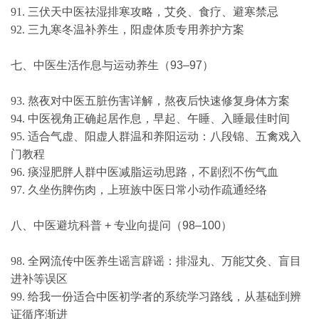
91. 三伏天中医祛湿排寒攻略，艾灸、食疗、避寒禁忌
92. 三九寒冬温补养生，阳虚体质专用养护方案
七、中医生活作息与运动养生（93–97）
93. 熬夜对中医五脏伤害详解，熬夜后快速修复身体方案
94. 中医视角正确起居作息，早起、午睡、入睡最佳时间
95. 适合气虚、阳虚人群温和养阳运动：八段锦、五禽戏入
门教程
96. 痰湿肥胖人群中医减脂运动思路，不剧烈不伤气血
97. 久坐伤脾伤肉，上班族中医日常小动作疏通经络
八、中医避坑科普 + 专业向提问（98–100）
98. 全网流传中医养生谣言辟谣：排湿丸、万能艾灸、盲目
进补等误区
99. 给我一份适合中医初学者的系统学习路线，从基础到辨
证循序渐进