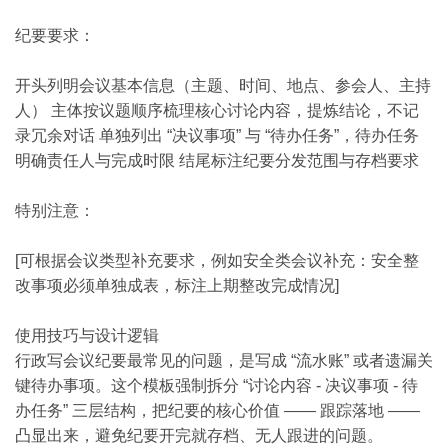
纪要要求：
开头列明会议基本信息（主题、时间、地点、参会人、主持
人） 主体按议题顺序梳理核心讨论内容，提炼结论，不记
录冗余对话 单独列出 “决议事项” 与 “待办任务”，待办任务
明确责任人与完成时限 结尾标注纪要分发范围与存档要求
特别注意：
[可根据会议类型补充要求，例如安全类会议补充：安全整
改事项必须单独成表，标注上期整改完成情况]
使用技巧与设计逻辑
行政写会议纪要最常见的问题，是写成 “流水账” 或者遗漏关
键待办事项。这个模板强制拆分 “讨论内容 - 决议事项 - 待
办任务” 三层结构，把纪要的核心价值 —— 跟踪落地 ——
凸显出来，避免纪要开完就存档、无人跟进的问题。