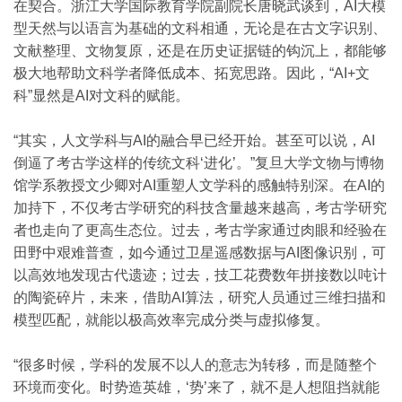
在契合。浙江大学国际教育学院副院长唐晓武谈到，AI大模
型天然与以语言为基础的文科相通，无论是在古文字识别、
文献整理、文物复原，还是在历史证据链的钩沉上，都能够
极大地帮助文科学者降低成本、拓宽思路。因此，“AI+文
科”显然是AI对文科的赋能。
“其实，人文学科与AI的融合早已经开始。甚至可以说，AI
倒逼了考古学这样的传统文科‘进化’。”复旦大学文物与博物
馆学系教授文少卿对AI重塑人文学科的感触特别深。在AI的
加持下，不仅考古学研究的科技含量越来越高，考古学研究
者也走向了更高生态位。过去，考古学家通过肉眼和经验在
田野中艰难普查，如今通过卫星遥感数据与AI图像识别，可
以高效地发现古代遗迹；过去，技工花费数年拼接数以吨计
的陶瓷碎片，未来，借助AI算法，研究人员通过三维扫描和
模型匹配，就能以极高效率完成分类与虚拟修复。
“很多时候，学科的发展不以人的意志为转移，而是随整个
环境而变化。时势造英雄，‘势’来了，就不是人想阻挡就能