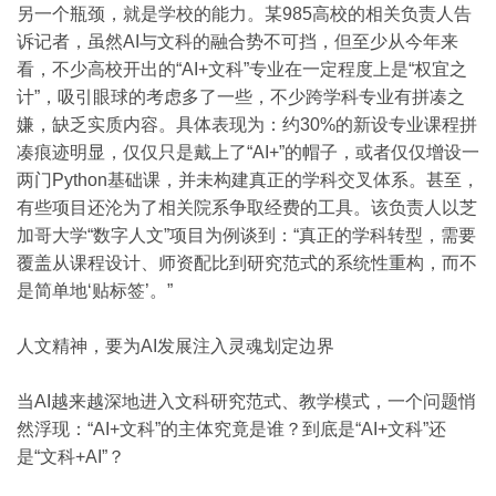
另一个瓶颈，就是学校的能力。某985高校的相关负责人告
诉记者，虽然AI与文科的融合势不可挡，但至少从今年来
看，不少高校开出的“AI+文科”专业在一定程度上是“权宜之
计”，吸引眼球的考虑多了一些，不少跨学科专业有拼凑之
嫌，缺乏实质内容。具体表现为：约30%的新设专业课程拼
凑痕迹明显，仅仅只是戴上了“AI+”的帽子，或者仅仅增设一
两门Python基础课，并未构建真正的学科交叉体系。甚至，
有些项目还沦为了相关院系争取经费的工具。该负责人以芝
加哥大学“数字人文”项目为例谈到：“真正的学科转型，需要
覆盖从课程设计、师资配比到研究范式的系统性重构，而不
是简单地‘贴标签’。”
人文精神，要为AI发展注入灵魂划定边界
当AI越来越深地进入文科研究范式、教学模式，一个问题悄
然浮现：“AI+文科”的主体究竟是谁？到底是“AI+文科”还
是“文科+AI”？