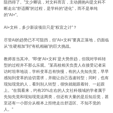
阻挡得了。”文少卿说，对文科而言，主动拥抱AI是文科不
断走出“舒适圈”的过程，是学科的“进化”，而不是单纯
的“AI+”。
AI+文科，多少新设项目只是“权宜之计”？
尽管AI的趋势已不可阻挡，但“AI+文科”要真正落地，仍面临
从“生硬相加”到“有机相融”的巨大挑战。
教师首当其冲。“即便‘AI+文科’是大势所趋，但我对学科转
型的过程并不那么乐观。”某高校相关负责人在接受记者采
访时坦率地说，学科变革总有快慢，有的人先知先觉，早早
感知到变革的迫切需求，并能让自己迅速转型；同时，也有
现知现觉的人，看到别人转型，很快就能跟着转、一起跟
上。“在我看来，约有20%左右的人文社科领域的学者属于
先知先觉和现知现觉这两类，但还有大量的是后知后觉，甚
至还有一小部分从根本上拒绝走出舒适区、不知不觉的
人。”