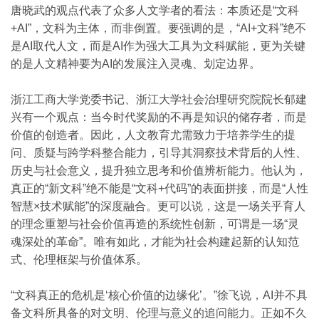
唐晓武的观点代表了众多人文学者的看法：本质还是“文科
+AI”，文科为主体，而非倒置。要强调的是，“AI+文科”绝不
是AI取代人文，而是AI作为强大工具为文科赋能，更为关键
的是人文精神要为AI的发展注入灵魂、划定边界。
浙江工商大学党委书记、浙江大学社会治理研究院院长郁建
兴有一个观点：当今时代奖励的不再是知识的储存者，而是
价值的创造者。因此，人文教育尤需致力于培养学生的提
问、质疑与跨学科整合能力，引导其洞察技术背后的人性、
历史与社会意义，提升独立思考和价值辨析能力。他认为，
真正的“新文科”绝不能是“文科+代码”的表面拼接，而是“人性
智慧×技术赋能”的深度融合。更可以说，这是一场关乎育人
的理念重塑与社会价值再造的系统性创新，可谓是一场“灵
魂深处的革命”。唯有如此，才能为社会构建起新的认知范
式、伦理框架与价值体系。
“文科真正的危机是‘核心价值的边缘化’。”徐飞说，AI并不具
备文科所具备的对文明、伦理与意义的追问能力。正如不久