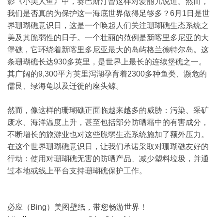
影《小美人鱼》中，赛巴斯汀曾这样对爱丽儿说道。然而，
我们是否真的为保护这一海底世界做得足够多？6月1日是世
界珊瑚礁意识日，这是一个唤起人们关注珊瑚礁生态系统之
美及其脆弱性的日子。一个壮丽的范例是新喀里多尼亚的大
堡礁，它环绕着新喀里多尼亚最大的岛屿格兰德特尔岛。这
条珊瑚礁长达930多英里，是世界上最长的连续堡礁之一。
其广阔的9,300平方英里泻湖孕育着2300多种鱼类、濒危的
儒艮、绿海龟以及迁徙的座头鲸。
然而，像这样的珊瑚礁正面临越来越多的威胁：污染、采矿
废水、海洋温度上升，甚至包括部分防晒霜中的有害成分，
不断增长的旅游业也对这些脆弱生态系统施加了额外压力。
在这个世界珊瑚礁意识日，让我们承诺采取对珊瑚礁友好的
行动：使用对珊瑚礁无害的防晒产品、减少塑料垃圾，并通
过本地或线上平台支持珊瑚礁保护工作。
必应（Bing）美图壁纸，带您畅游世界！