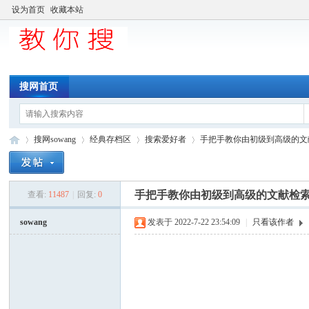
设为首页
收藏本站
搜网首页
搜网sowang
经典存档区
搜索爱好者
手把手教你由初级到高级的文
手把手教你由初级到高级的文献检
查看:
11487
|
回复:
0
中
»
›
›
›
sowang
发表于 2022-7-22 23:54:09
|
只看该作者