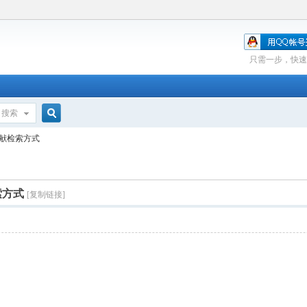
只需一步，快速
搜索
搜
献检索方式
索
索方式
[复制链接]