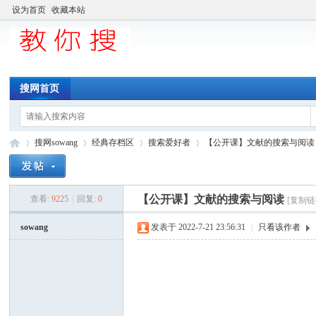
设为首页
收藏本站
搜网首页
搜网sowang
经典存档区
搜索爱好者
【公开课】文献的搜索与阅读
【公开课】文献的搜索与阅读
查看:
9225
|
回复:
0
[复制链
中
»
›
›
›
sowang
发表于 2022-7-21 23:56:31
|
只看该作者