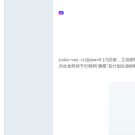
文
[size=0.17]日
[color=var(--t1)]
示出全民对于行程码“摘星”后计划出游的
搜
索