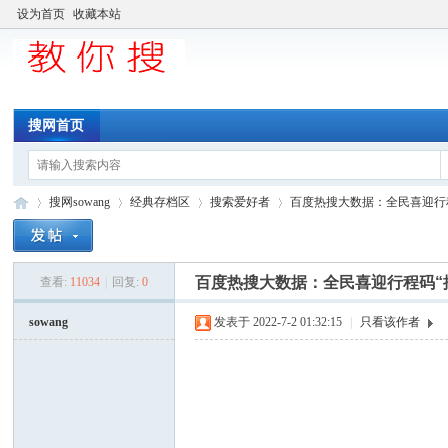
设为首页
收藏本站
搜网首页
搜网sowang
经典存档区
搜索爱好者
百度热搜大数据：全民喜迎行程码
百度热搜大数据：全民喜迎行程码“
查看:
11034
|
回复:
0
中
»
›
›
›
sowang
发表于 2022-7-2 01:32:15
|
只看该作者