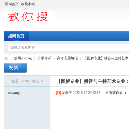
设为首页
收藏本站
搜网首页
搜网sowang
升学考试
高考志愿填报
【图解专业】播音与主持艺术专业
【图解专业】播音与主持艺术专业：
查看:
14396
|
回复:
0
中
»
›
›
›
sowang
发表于 2022-6-15 20:42:13
|
只看该作者