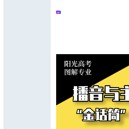
文
搜
索