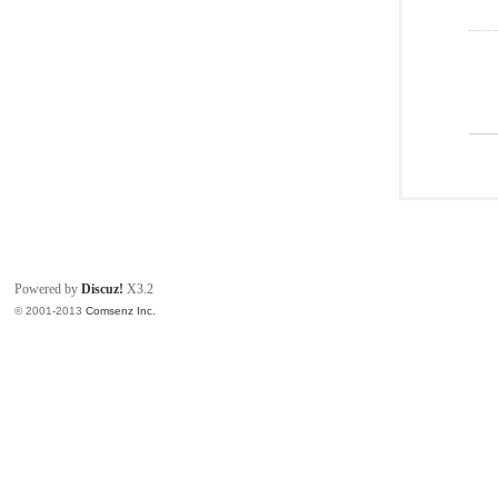
Powered by
Discuz!
X3.2
© 2001-2013
Comsenz Inc.