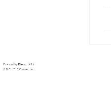
Powered by
Discuz!
X3.2
© 2001-2013
Comsenz Inc.