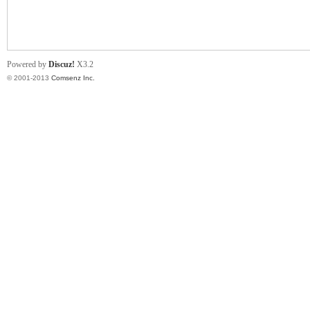
文
Powered by
Discuz!
X3.2
© 2001-2013
Comsenz Inc.
搜
索