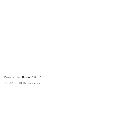
Powered by
Discuz!
X3.2
© 2001-2013
Comsenz Inc.