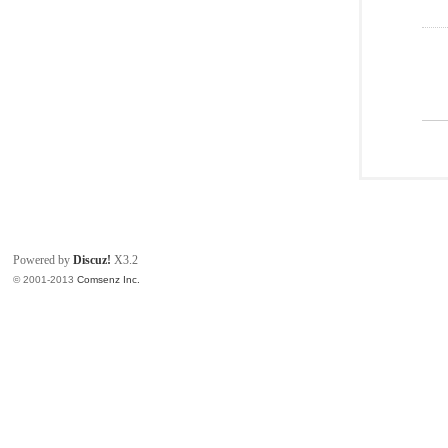
Powered by
Discuz!
X3.2
© 2001-2013
Comsenz Inc.