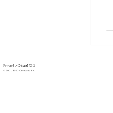
Powered by
Discuz!
X3.2
© 2001-2013
Comsenz Inc.