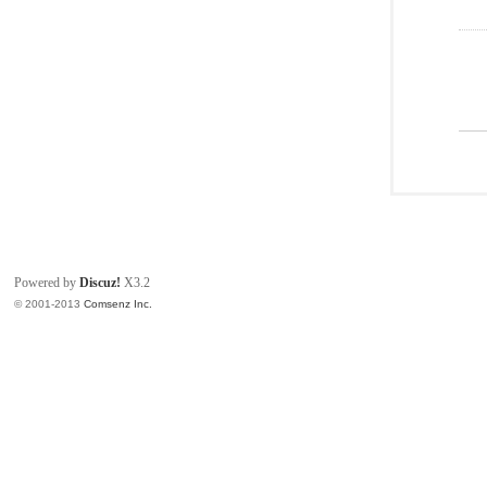
Powered by
Discuz!
X3.2
© 2001-2013
Comsenz Inc.