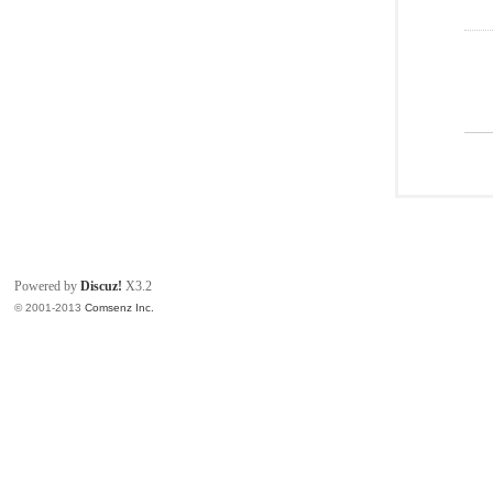
Powered by
Discuz!
X3.2
© 2001-2013
Comsenz Inc.