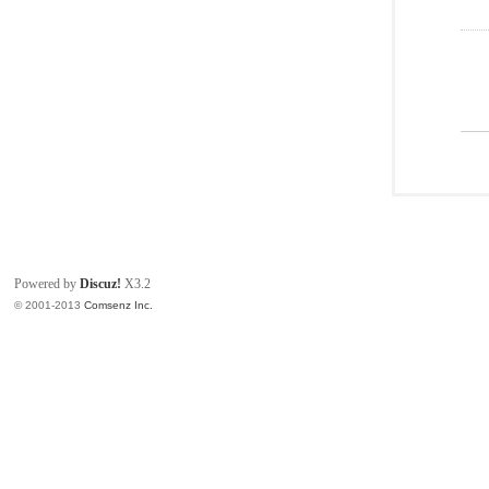
Powered by
Discuz!
X3.2
© 2001-2013
Comsenz Inc.