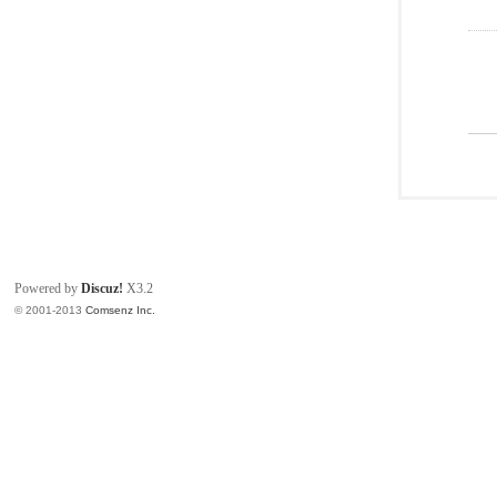
Powered by
Discuz!
X3.2
© 2001-2013
Comsenz Inc.