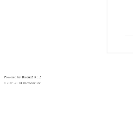
Powered by
Discuz!
X3.2
© 2001-2013
Comsenz Inc.