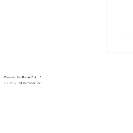
Powered by
Discuz!
X3.2
© 2001-2013
Comsenz Inc.