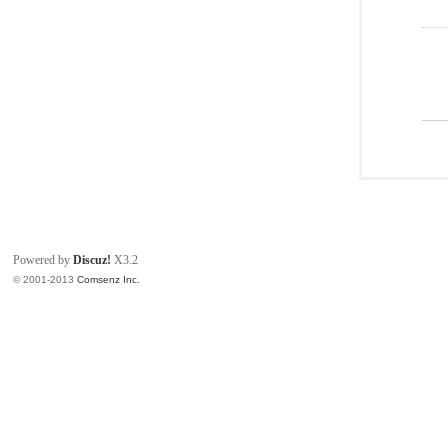
Powered by
Discuz!
X3.2
© 2001-2013
Comsenz Inc.