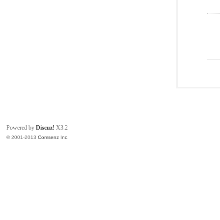
Powered by
Discuz!
X3.2
© 2001-2013
Comsenz Inc.