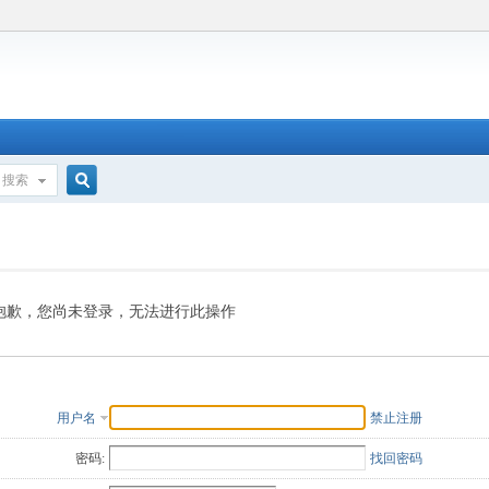
搜索
搜
索
抱歉，您尚未登录，无法进行此操作
用户名
禁止注册
密码:
找回密码