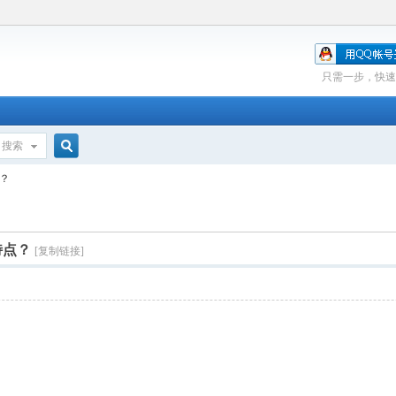
只需一步，快速
搜索
搜
点？
索
特点？
[复制链接]