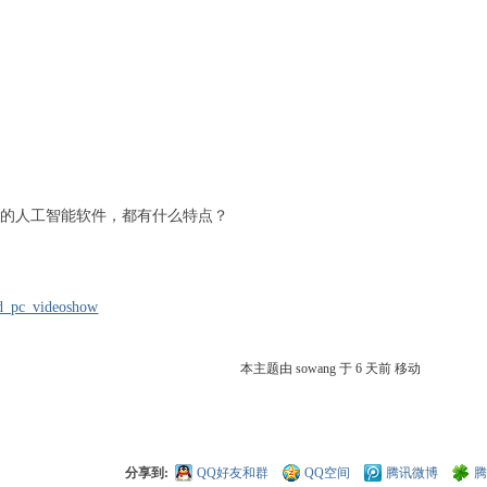
较成熟的人工智能软件，都有什么特点？
ld_pc_videoshow
本主题由 sowang 于
6 天前
移动
分享到:
QQ好友和群
QQ空间
腾讯微博
腾