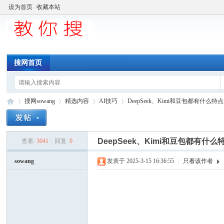
设为首页
收藏本站
搜网首页
搜网sowang
精选内容
AI技巧
DeepSeek、Kimi和豆包都有什么特
DeepSeek、Kimi和豆包都有什么
查看:
3041
|
回复:
0
中
»
›
›
›
sowang
发表于 2025-3-15 16:36:55
|
只看该作者