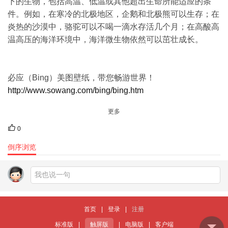
下的生物，包括高温、低温或其他超出生命所能适应的条
件。例如，在寒冷的北极地区，企鹅和北极熊可以生存；在
炎热的沙漠中，骆驼可以不喝一滴水存活几个月；在高酸高
温高压的海洋环境中，海洋微生物依然可以茁壮成长。
必应（Bing）美图壁纸，带您畅游世界！
http://www.sowang.com/bing/bing.htm
更多
0
倒序浏览
首页
|
登录
|
注册
标准版
|
触屏版
|
电脑版
|
客户端