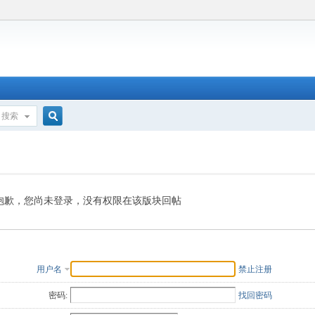
搜索
搜
索
抱歉，您尚未登录，没有权限在该版块回帖
用户名
禁止注册
密码:
找回密码