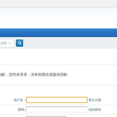
搜索
搜
索
抱歉，您尚未登录，没有权限在该版块回帖
用户名
禁止注册
密码:
找回密码