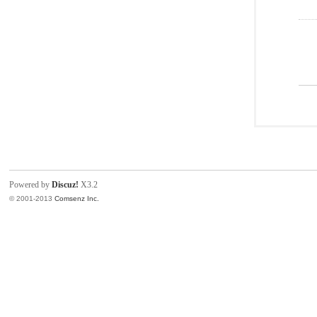
Powered by
Discuz!
X3.2
© 2001-2013
Comsenz Inc.