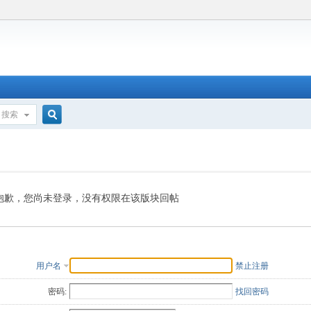
搜索
搜
索
抱歉，您尚未登录，没有权限在该版块回帖
用户名
禁止注册
密码:
找回密码