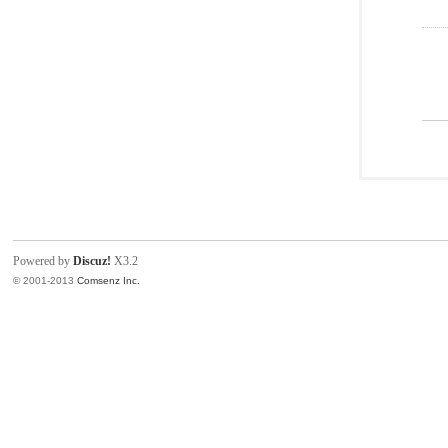
Powered by
Discuz!
X3.2
© 2001-2013
Comsenz Inc.