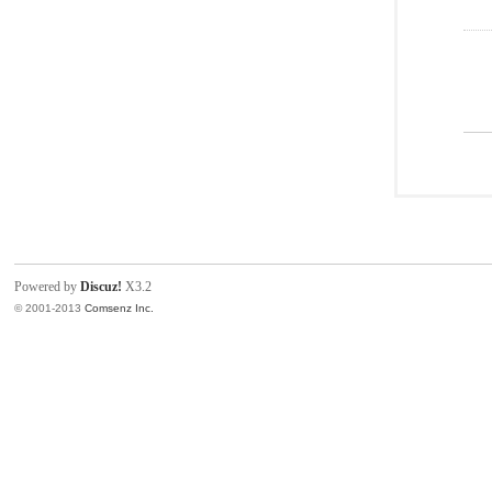
Powered by
Discuz!
X3.2
© 2001-2013
Comsenz Inc.