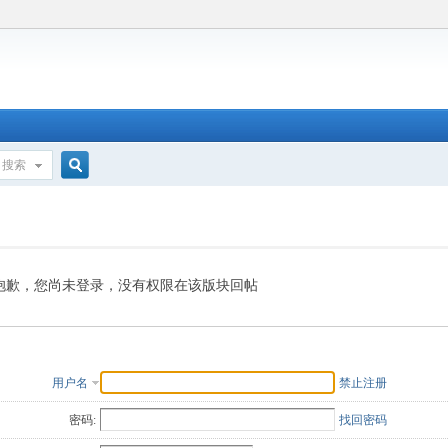
搜索
搜
索
抱歉，您尚未登录，没有权限在该版块回帖
用户名
禁止注册
密码:
找回密码