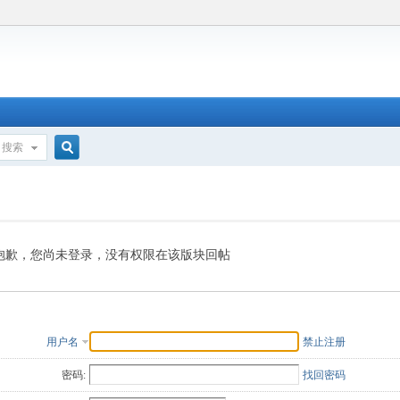
搜索
搜
索
抱歉，您尚未登录，没有权限在该版块回帖
用户名
禁止注册
密码:
找回密码