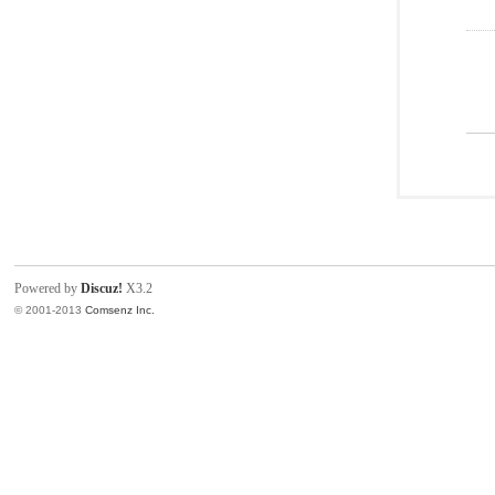
Powered by
Discuz!
X3.2
© 2001-2013
Comsenz Inc.