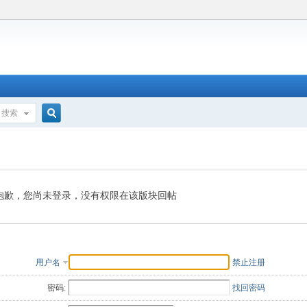
搜索
搜
索
抱歉，您尚未登录，没有权限在该版块回帖
用户名
禁止注册
密码:
找回密码