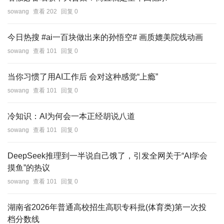
sowang
查看 202
回复 0
今日热搜 #ai一百块做出来的孙悟空# 画质媲美院线动画
sowang
查看 101
回复 0
当你习惯了用AI工作后 会对这种感觉“上瘾”
sowang
查看 101
回复 0
冷知识：AI为何会一本正经胡说八道
sowang
查看 101
回复 0
DeepSeek推理到一半说自己饿了，引发全网关于“AI学会
摸鱼”的热议
sowang
查看 101
回复 0
湖南省2026年普通高校招生高职专科批(体育类)第一次投
档分数线