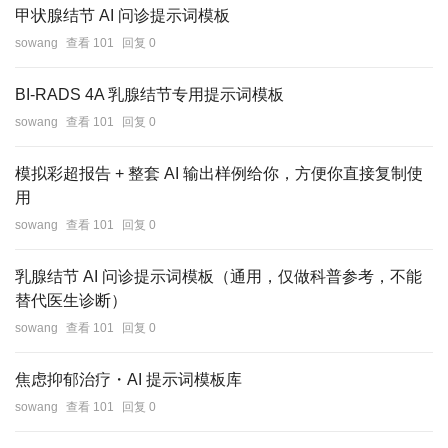
甲状腺结节 AI 问诊提示词模板
sowang
查看 101
回复 0
BI‑RADS 4A 乳腺结节专用提示词模板
sowang
查看 101
回复 0
模拟彩超报告 + 整套 AI 输出样例给你，方便你直接复制使
用
sowang
查看 101
回复 0
乳腺结节 AI 问诊提示词模板（通用，仅做科普参考，不能
替代医生诊断）
sowang
查看 101
回复 0
焦虑抑郁治疗・AI 提示词模板库
sowang
查看 101
回复 0