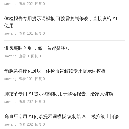
sowang
查看 202
回复 0
体检报告专用提示词模板 可按需复制修改，直接发给 AI
使用
sowang
查看 101
回复 0
港风翻唱合集 ，每一首都是经典
sowang
查看 0
回复 0
动脉粥样硬化斑块・体检报告解读专用提示词模板
sowang
查看 101
回复 0
肺结节专用 AI 提示词模板 用于解读报告、给家人讲解
sowang
查看 202
回复 0
高血压专用 AI 问诊提示词模板 复制给 AI，模拟线上问诊
sowang
查看 202
回复 0