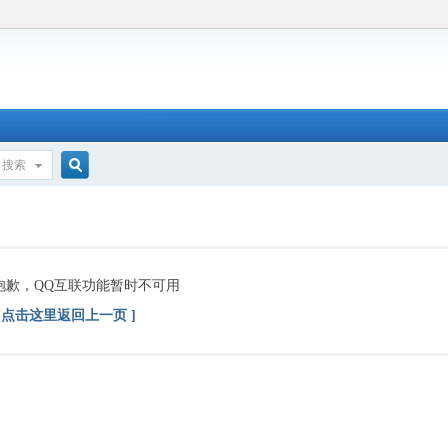
搜索
搜
索
抱歉，QQ互联功能暂时不可用
[ 点击这里返回上一页 ]