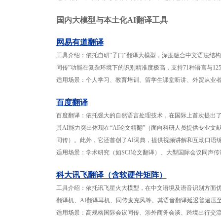
国内大模型与本土化AI翻译工具
网易有道翻译
工具介绍：依托自研“子曰”翻译大模型，深度融合中文语法结构
同传”功能在复杂环境下的识别精准度极高，支持71种语言与1
适用场景：个人学习、教育培训、留学生课堂听讲、外贸从业者
百度翻译
百度翻译：依托强大的自然语言处理技术，在国际上首次提出了
其AI能力突出体现在“AI论文精翻”（面向科研人员提供专业文
同传）。此外，它还首创了AI词典，提供视频讲解和互动口语
适用场景：学术研究（如SCI论文翻译）、大型国际会议同声
科大讯飞翻译（含软硬件矩阵）
工具介绍：依托讯飞星火大模型，在中文语境及语音识别方面
翻译机、AI翻译耳机、同传麦克风等。其语音翻译延迟普遍压至
适用场景：高规格国际会议同传、涉外商务会谈、跨境出行交