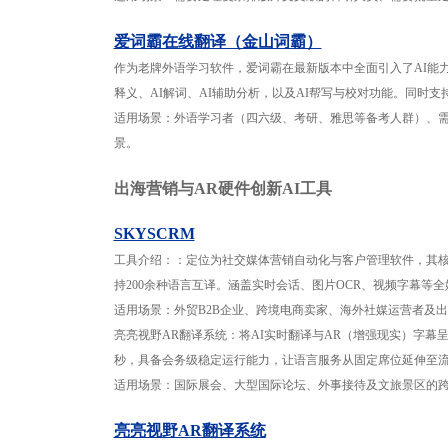
爱词霸在线翻译（金山词霸）
作为老牌外语学习软件，爱词霸在最新版本中全面引入了AI能力。
释义、AI解词、AI辅助分析，以及AI帮写与校对功能。同时支持
适用场景：外语学习者（四六级、考研、雅思等备考人群）、
景。
出海营销与AR硬件创新AI工具
SKYSCRM
工具介绍：：定位为社交媒体营销自动化与客户管理软件，其核心能
持200余种语言互译。涵盖实时会话、图片OCR、视频字幕等
适用场景：外贸B2B企业、跨境电商卖家、海外社媒运营者及
亮亮视野AR翻译系统：将AI实时翻译与AR（增强现实）字幕
秒，具备会务级稳定运行能力，让语言服务从固定席位延伸至
适用场景：国际展会、大型国际论坛、外事接待及文旅景区的
亮亮视野AR翻译系统