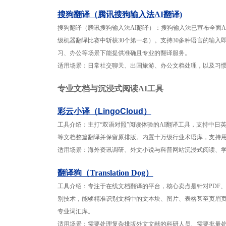
搜狗翻译（腾讯搜狗输入法AI翻译)
搜狗翻译（腾讯搜狗输入法AI翻译）：搜狗输入法已宣布全面A
级机器翻译比赛中斩获30个第一名）。支持30多种语言的输入
习、办公等场景下能提供准确且专业的翻译服务。
适用场景：日常社交聊天、出国旅游、办公文档处理，以及习
专业文档与沉浸式阅读AI工具
彩云小译（LingoCloud）
工具介绍：主打“双语对照”阅读体验的AI翻译工具，支持中日英
等文档整篇翻译并保留原排版。内置十万级行业术语库，支持
适用场景：海外资讯调研、外文小说与科普网站沉浸式阅读、
翻译狗（Translation Dog）
工具介绍：专注于在线文档翻译的平台，核心卖点是针对PDF、Wo
别技术，能够精准识别文档中的文本块、图片、表格甚至页眉
专业词汇库。
适用场景：需要处理复杂排版外文文献的科研人员、需要批量