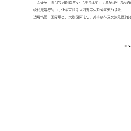
工具介绍：将AI实时翻译与AR（增强现实）字幕呈现相结合的
级稳定运行能力，让语言服务从固定席位延伸至流动场景。
适用场景：国际展会、大型国际论坛、外事接待及文旅景区的
©
S