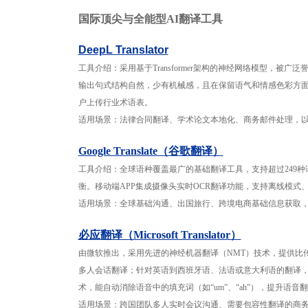
国际顶尖与全能型AI翻译工具
DeepL Translator
工具介绍：采用基于Transformer架构的神经网络模型，被
输出句式结构自然，少有机械感，且在保留语气和情感色彩方面略
户上传行业术语表。
适用场景：法律合同翻译、学术论文本地化、商务邮件处理，以
Google Translate（谷歌翻译）
工具介绍：全球语种覆盖最广的基础翻译工具，支持超过249种语言
衡。移动端APP集成摄像头实时OCR翻译功能，支持离线模式
适用场景：全球基础沟通、出国旅行、跨境电商基础信息获取
必应翻译（Microsoft Translator）
由微软推出，采用先进的神经机器翻译（NMT）技术，提供比
多人会话翻译；针对英语到西班牙语、法语或意大利语的翻译，提
术，能自动消除语音中的填充词（如“um”、“ah”），提升语音
适用场景：跨国团队多人实时会议沟通、需要包容性翻译的商务场景、