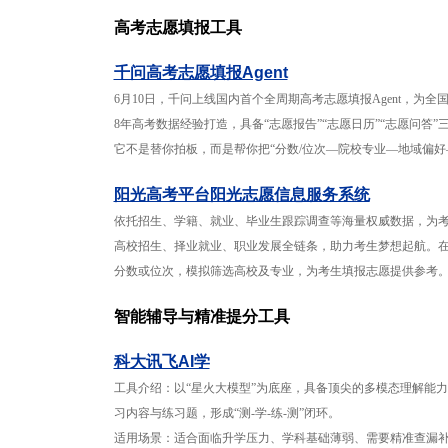
高考志愿填报工具
千问高考志愿填报Agent
6月10日，千问上线国内首个全周期高考志愿填报Agent，为
8年高考数据经验打造，具备“志愿报告”“志愿日历”“志愿问答
它不是替你拍板，而是帮你把“分数/位次—院校专业—地域偏好
阳光高考平台阳光志愿信息服务系统
依托招生、学籍、就业、毕业生跟踪调查等海量权威数据，为
高校招生、择业就业、职业发展全链条，助力考生梦想起航。
分数或位次，模拟筛选高校及专业，为考生填报志愿提供参考
智能辅导与精准提分工具
科大讯飞AI学
工具介绍：以“星火大模型”为底座，具备顶尖的多模态理解能力
习内容与练习题，形成“测-学-练-测”闭环。
适用场景：适合面临升学压力、学科基础薄弱、需要精准查漏