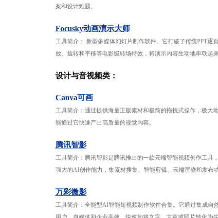
案和设计难题。
Focusky动画演示大师
工具简介： 新型多媒体幻灯片制作软件。它打破了传统PPT逐页
放、旋转和平移等电影级转场特效，将演示内容生动地串联起
设计与音视频类：
Canva可画
工具简介：通过提供海量正版素材和极简的拖拽式操作，极大
能通过它快速产出高质量的视觉内容。
腾讯智影
工具简介：腾讯智影是腾讯推出的一款云端智能视频创作工具，
强大的AI创作能力，集素材搜集、智能剪辑、云端渲染和发布
万彩微影
工具简介：全能型AI智能短视频制作软件合集。它通过集成自
用户、自媒体和企业高效、快速地将文字、文章或照片转化为